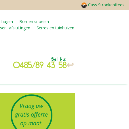
Cass Stronkenfrees
n hagen
Bomen snoeien
sen, afsluitingen
Serres en tuinhuizen
Bel Nu:
0485/89 43 58
Vraag uw
gratis offerte
op maat.